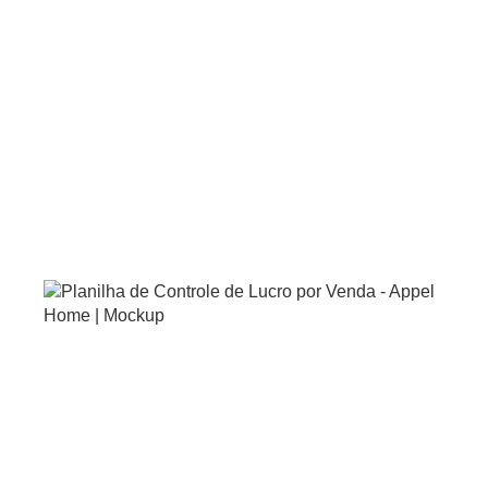
Você sabe quanto realmente lucra em cada
venda?
Baixe agora nossa Planilha de Controle de Lucro
e descubra como precificar corretamente seus
produtos de cama, mesa e banho.
Ela foi criada especialmente para lojistas que
querem vender com mais segurança, evitar erros
e aumentar sua rentabilidade - sem
complicações e sem custos.