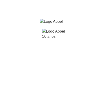
Planilha de
Controle
de Lucro por venda
Calcule sua margem de lucro de
forma simples, segura e sem
erros.